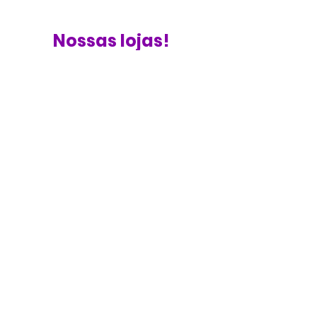
Nossas lojas!
Contato
(24) 3336 4459
(24) 3346 2293
Endereço
Avenida Retiro, nº 3776, Retiro, Volta
Redonda-RJ.
Horário
Seg. a Sex.: 8:00 às 17:00
sabordoverao@uol.com.br