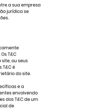
ntre a sua empresa
o jurídica se
ões.
dicamente
. Os T&C
site, ou seus
os T&C é
ietário do site.
cíficas e a
lientes envolvendo
tes dos T&C de um
cial de