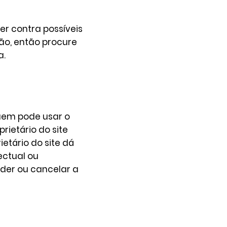
er contra possíveis
ição, então procure
a.
uem pode usar o
rietário do site
ietário do site dá
ectual ou
nder ou cancelar a