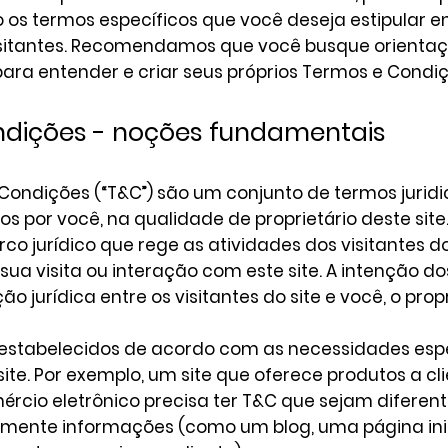
os termos específicos que você deseja estipular e
visitantes. Recomendamos que você busque orientaçã
para entender e criar seus próprios Termos e Condiç
dições - noções fundamentais
e Condições (“T&C”) são um conjunto de termos juri
os por você, na qualidade de proprietário deste site
o jurídico que rege as atividades dos visitantes do 
 sua visita ou interação com este site. A intenção d
o jurídica entre os visitantes do site e você, o propr
estabelecidos de acordo com as necessidades espe
ite. Por exemplo, um site que oferece produtos a c
rcio eletrônico precisa ter T&C que sejam diferen
omente informações (como um blog, uma página ini