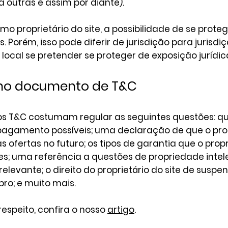
outras e assim por diante).
o proprietário do site, a possibilidade de se proteg
s. Porém, isso pode diferir de jurisdição para jurisd
 local se pretender se proteger de exposição jurídic
r no documento de T&C
 os T&C costumam regular as seguintes questões: q
 pagamento possíveis; uma declaração de que o prop
s ofertas no futuro; os tipos de garantia que o propr
tes; uma referência a questões de propriedade intel
elevante; o direito do proprietário do site de suspe
o; e muito mais.
respeito, confira o nosso
artigo
.